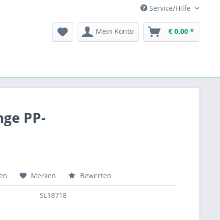
Service/Hilfe
Mein Konto
€ 0,00 *
nge PP-
hen
Merken
Bewerten
SL18718