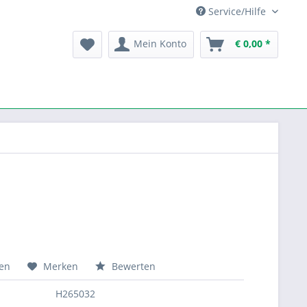
Service/Hilfe
Mein Konto
€ 0,00 *
hen
Merken
Bewerten
H265032